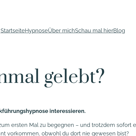
Startseite
Hypnose
Über mich
Schau mal hier
Blog
nmal gelebt?
führungshypnose interessieren.
m ersten Mal zu begegnen – und trotzdem sofort ein
annt vorkommen, obwohl du dort nie gewesen bist?