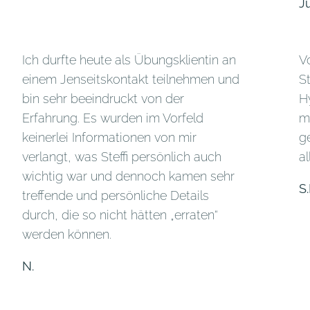
Ju
Ich durfte heute als Übungsklientin an
V
einem Jenseitskontakt teilnehmen und
S
bin sehr beeindruckt von der
H
Erfahrung. Es wurden im Vorfeld
m
keinerlei Informationen von mir
g
verlangt, was Steffi persönlich auch
a
wichtig war und dennoch kamen sehr
S.
treffende und persönliche Details
durch, die so nicht hätten „erraten“
werden können.
N.