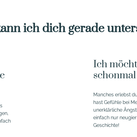
ann ich dich gerade unter
Ich möch
he
schonmal 
Manches erlebst du
hast Gefühle bei M
as
unerklärliche Ängst
gen,
einfach nur neugie
nfach
Geschichte!