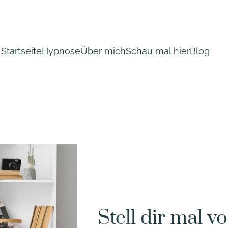
Startseite
Hypnose
Über mich
Schau mal hier
Blog
Stell dir mal v